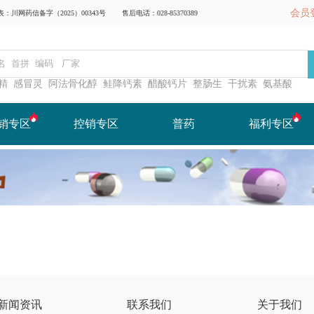
会员
川网药信备字（2025）00343号
售后电话：028-85370389
精
感冒灵
阿法骨化醇
鲑降钙素
醋酸钙片
整肠生
干扰素
氨基酸
销专区
控销专区
普药
福利专区
新闻资讯
联系我们
关于我们