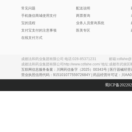
常见问题
配送说明
手机微信商城使用支付
两票查询
宝的流程
业务人员查询系统
支付宝支付的注意事项
医美专区
在线支付方式
成都法和药业集团有限公司
电话:
028-85371231
邮箱:
cdfahe@
成都法和药业集团有限公司
http://www.cdfahe.com/
地址:
成都市武侯区
互联网信息服务备案：川网药信备字（2025）00343号 | 医疗器械经营
营业执照信用代码：91510107755972684Y | 药品经营许可证：川AA02
蜀ICP备20220