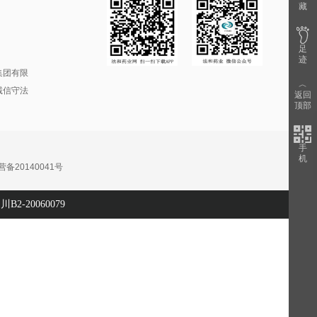
藏
足
迹
集团有限
︿
诚信守法
返回
顶部
手
机
20140041号
川B2-20060079