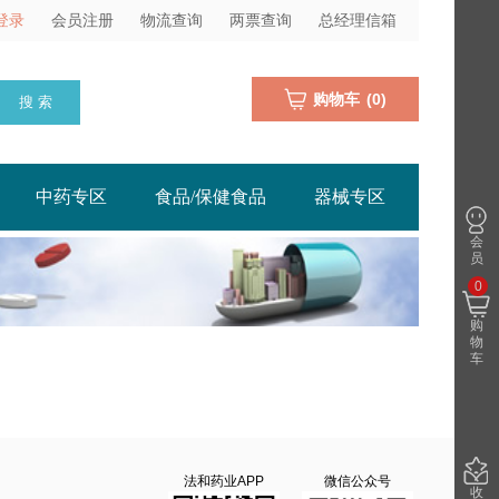
登录
会员注册
物流查询
两票查询
总经理信箱
购物车
(
0
)
搜 索
中药专区
食品/保健食品
器械专区
会
员
0
购
物
车
法和药业APP
微信公众号
收