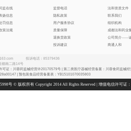
药监在线
监督电话
法和资质文件
表扬信息
隐私政策
联系我们
处罚信息
用户服务协议
组织机构
政策法规
质量保障
成都法和药业
退换货政策
公司简介——
投诉建议
商通人和
163.com
投诉电话：85379436
鞋都南二路14号
许可证：川蓉药监械经营许20170579号 | 第二类医疗器械经营备案：川蓉食药监械经营备
8a00147 | 预包装食品经营备案表：YB15101070035803
25998号
© 版权所有 Copyright 2014 All Rights Reserved | 增值电信许可证：