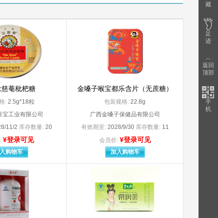
藏
（上海）国
3M加拿大公司
3M中国有限公司委托生产企业：上海西西艾尔启东日用化学品有限公司）
）有限公司）
A.Menarini Industrie Farmaceut
足
Abbott Biologtcals B.V.
迹
Alcon Laboratories,Inc.
B.Braun Melsungen AG
︿
返回
包装）
Bayer Weimar GmbH und Co.KG
顶部
Becton，DickinsonandCompany 碧迪公司
念慈菴枇杷糖
金嗓子喉宝都乐含片（无蔗糖）
Boehringer Ingelheim Pharma Gmbll CO.KG
Dr. Falk Pharma GmbH
格:
2.5g*18粒
包装规格:
22.8g
手
Dr.WillmarSchwabeGmbh
机
珍宝工业有限公司
广西金嗓子保健品有限公司
Fresenius Kabi Austria Gm
8/11/2
库存数量:
20
有效期至:
2028/9/30
库存数量:
11
默沙东制药有限公司分装）
GE HEALTHCARE AS
¥登录可见
¥登录可见
Glaxo Wellcome Production
:
会员价:
Glaxo.Wellcome Production/法国
入购物车
加入购物车
e Schwelz S.A
H.Lundbeck A /S
HAWO GmbH（德国合福公司
CO.，INC.，Tosu plant
IPR PHARMACEUTICALS INCORPORAT
JohnsonJohnsonInternationalc/
c.
Laboratoires.GALDERMA
Losan Pharma GmbH