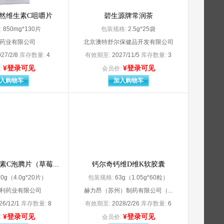
Merck KGaA
州
Merck Sharp & Dohme Limited（杭州默沙东制药有限公司分装）
然维生素C咀嚼片
碧生源牌常润茶
Mobilat Produktions GmbH
:
850mg*130片
包装规格:
2.5g*25袋
NORDMARK ARZNEIMITTEL GmbH Co.KG.
药业有限公司
北京澳特舒尔保健品开发有限公司
nufacturing Private.Ltd（北京诺华制药有限公司分装）
Novartis Singapore Pharmaceutical Manufacturing Private.Ltd（北京诺华制药有限公司分装）
027/2/8
库存数量:
4
有效期至:
2027/11/5
库存数量:
3
nufacturing Private.Ltd（北京诺华制药有限公司分装）
Novo Nordisk A/S
OKAMOTO INDUSTRIES INC（深圳市万生堂实
¥登录可见
¥登录可见
:
会员价:
Pfizer Manufacturing Belgium HV
入购物车
加入购物车
用保健品（中国）有限公司
RECIPHARM FONTAINE
s.a.ALCON-COUVREUR n.v.
Sanofi Winthrop Industrie（赛诺菲（
SEPTODONT
SPIDENT Co.Ltd
eland）Ltd（爱尔兰）
Sunstar INC.
TG MEDICAL SDN. BHD
TG MEDICAL SDN.BHD（苏州顶佳汇医疗器械有限
C泡腾片（草莓...
钙尔奇钙维D维K软胶囊
A 分包装：优时比（珠海）制药有限公司
URSAPHARM Arzneimittel Gmbh
80g（4.0g*20片）
包装规格:
63g（1.05g*60粒）
托阿斯利康药业（中国）有限公司
艾康生物技术（杭州）有限公司
利药业有限公司
赫力昂（苏州）制药有限公司（...
安徽长江药业有限公司（原：芜湖康奇制药有限公司
安徽福来生物医药有限公司
26/12/1
库存数量:
8
有效期至:
2028/2/26
库存数量:
6
安徽环球药业股份有限公司
¥登录可见
¥登录可见
:
会员价: