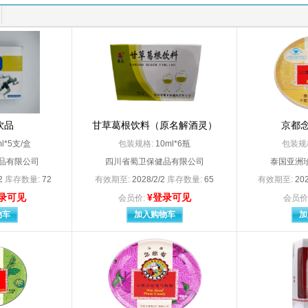
灯泡三厂
3MHealthCare（代理人：明尼苏达矿业制造
国有限公司
3M中国有限公司（实际生产企业：上海西西艾尔启东日用化学品有限公司
harmaceutical，Inc.
A*Z Pharmaceutical，Inc.（分包装：安士制药（中国
00
Abbott Biologicals B.V.
tHeaLthcareProductsB、V
ALCON CUSI .s.a
Zeneca AB
AstraZeneca AB（阿斯利康制药有限公司分包装）
Bayer AG （拜耳医药保健有限公司分装）
Bayer S.A（拜耳医药保健有限公司启东分公司分
n， Dickinso and Company
Becton，Dickinson and Company碧迪公司
饮品
甘草葛根饮料（原名解酒灵）
Boehringer Ingelheim Ellas A.E.（上海勃林格殷格翰药业有限公司分包装
Boehringer Ingelheim Pharma Gm
京都
Boehringer Ingelheim Pharma GmbH ＆CO.KG
Chiesi Farmaceutici S.P.A
ml*5支/盒
包装规格:
10ml*6瓶
包装规
llmar Schwabe Gmbh
Dr.Willmar Schwabe Gmbh
品有限公司
四川省蜀卫保健品有限公司
泰国亚洲
Ethicon. LLC爱惜康有限责任公司（代理人：强生（上海）医疗器材有限公司）
Famar SA
/2
库存数量:
72
有效期至:
2028/2/2
库存数量:
65
有效期至:
202
Fresenius Kabi Austria GmbH宿州亿帆药业有限公司分包装
Frosst Iberica SA（杭州
录可见
¥登录可见
 Operations UK Limited
Glaxo Wellcome ,S.A
会员价:
会员价
 Wellcome SA
Glaxo Wellcome.S.A
物车
加入购物车
加
mithklins Australia Pty Ltd
GSK Consumer Healthcar
 Pharm.Co.Ltd
HAWO GmbH（德国合福公司
HISAMITSU PHARMACEUTICAL CO.，INC.，Tosu plant
HISAMITSU PHARMACEUTICAL 
on Johnson Internationalc
Johnson Johnson Internationalc
Company.Ltd.Fuji Factor
Kremers Urban Pharmaceuticals Ln
LES LABORATOIRES SERVIER INDUSTRIE
Lilly del Caribe .Inc.