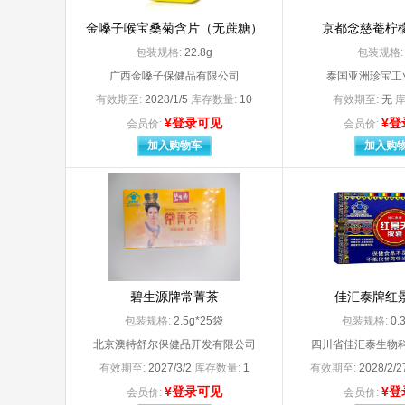
Menarini - Von Heyden GmbH
merck
Merck KGaA（默克制药（江苏）有限公司分包装）
金嗓子喉宝桑菊含片（无蔗糖）
京都念慈菴柠
Merck Sharp & Dohme Ltd.生产（杭州默
Merck
包装规格:
22.8g
包装规格
MSD international GmbH杭州默沙东制药有限公司（分包装）
MYLA
广西金嗓子保健品有限公司
泰国亚洲珍宝工
novartis farma spa （意大利） 凶
Novar
有效期至:
2028/1/5
库存数量:
10
有效期至:
无
库
Novartis Singapore Pharmaceutical Manufacturing Private.Ltd（北京诺华制药有限公司分装）
Novo Nordisk A/S（代理人：诺和诺德（中国）制药有限公司
¥登录可见
¥登
会员价:
会员价:
OKAMOTO INDUSTRIES，INC
Orga
加入购物车
加入购
PIRAMAL ENTERPRISES LIMITED
Reckitt Benckiser Healthcsre（UK）Limited
S.A.A
Sanofi Winthrop Industrie
Sanof
Sanofi-Aventis SA
Scher
SOOIL Development.CO.Ltd
SPIDE
SriTrangGloves（Thailand）Co.Ltd
SURETEX LIMITED（代理人：武汉杰士邦卫生用品有限公司）
TG MEDICAL SDN. BHD（代理人：苏州顶佳汇医
碧生源牌常菁茶
佳汇泰牌红
TGMEDICALSDN.BHD（代理人：苏州顶佳汇医疗器械
包装规格:
2.5g*25袋
包装规格:
0.
URSAPHARM Arzneimittel Gmbh
阿斯
北京澳特舒尔保健品开发有限公司
四川省佳汇泰生物科
安徽安科生物工程（集团）股份有限公司
安徽
安徽东盛友邦制药有限公司
安徽
有效期至:
2027/3/2
库存数量:
1
有效期至:
2028/2/
安徽富邦药业有限公司
安徽
¥登录可见
¥登
会员价:
会员价: