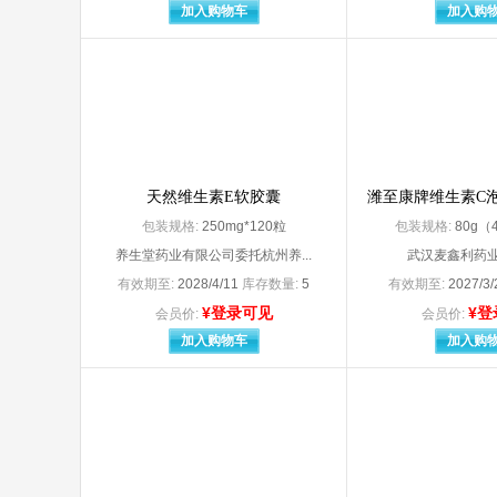
安徽江中高邦制药有限责任公司
安徽
加入购物车
加入购
安徽康博特保健食品有限公司
安徽
安徽天舰文具科技有限公司
安徽
安徽晓亮防护用品有限公司（原：太和县晓亮防护用品有限公司
安徽
安吉宏德医疗用品有限公司
安康
安士制药（中山）有限公司
安斯
奥集团成都药业股份有限公司
奥美
澳美制药（海南）有限公司
澳美
白云山明兴制药有限公司
白云
天然维生素E软胶囊
潍至康牌维生素C泡
拜耳医药（上海）有限公司委托上海新亚药业闵行有限公司
拜耳
包装规格:
250mg*120粒
包装规格:
80g（4
拜耳医药保健有限公司广州分公司
拜耳
养生堂药业有限公司委托杭州养...
武汉麦鑫利药
蚌埠丰原涂山制药有限公司
宝鸡
宝鸡泰达康医疗科技有限公司
保定
有效期至:
2028/4/11
库存数量:
5
有效期至:
2027/3
保定中药制药股份有限公司
北大
¥登录可见
¥登
会员价:
会员价:
北京北大维信生物科技有限公司
北京
加入购物车
加入购
北京长城制药有限公司
北京福元医药股份有限公司
北京海王中新药业股份有限公司
北京
北京华润高科天然药物有限公司
北京
北京金典汉方药业股份有限公司
北京
北京九和药业有限公司
北京康仁堂药业有限公司
北京