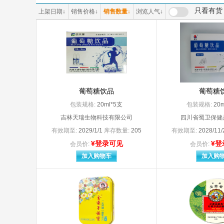
（原河南省宛西制药股份有限公司
|上海
只看有货
上架日期
↓
销售价格
↓
销售数量
↓
浏览人气
↓
3M日本有限公司（代理人:明尼苏达矿业制造（上海）国际贸易有限公司）
3M中
A Z Pharmaceutical.Inc分包装：安士制药（中山）有限公司
A*Z P
A.Menarini.Manufacturing Logistics and Seryices S.r.l
aaaa1
Abbott Healthcare SAS
Abbot
Armstrong Medical Ltd
Astra
Bayer AG
Bayer S.A（拜耳医药保健有限公司启东分公司分包装）
Becto
BerLin-Chemie AG
葡萄糖饮品
葡萄糖
Boehringer Ingelhlim Pharma GmbH＆Co. KG
包装规格:
20ml*5支
包装规格:
20
Dr.Falk Pharma GmbH
Dr.Wi
吉林天瑞生物科技有限公司
四川省蜀卫保健
Ethicon LLC
有效期至:
2029/1/1
库存数量:
205
有效期至:
2028/11
Fresenius Kabi Austria Gmbh
¥登录可见
¥登
Gedeon Richter Plc
Glaxo
会员价:
会员价:
Glaxo Wellcome S.A.
Glaxo
加入购物车
加入购
GlaxoSmithKline Australia Pty Ltd.
GlaxoS
H.Lundbeck A/S（丹麦灵北制药有限公司）
Hanmi
HAWO GmbH（德国合福公司
Janssen Pharmaceutica N.V.（分包装：上海强生制药有限公司
Johns
JohnsonJohnsonInternationalc/o
Kowa 
LEO Laboratories Ltd./