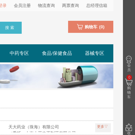
登录
会员注册
物流查询
两票查询
总经理信箱
购物车
(
0
)
搜 索
中药专区
食品/保健食品
器械专区
会
员
0
购
物
车
天大药业（珠海）有限公司
更多▽
团天吉生物制药有限公司
（委托：上海上药中西制药有限公司生产）
收