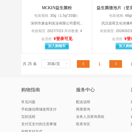
北京利龄恒泰药业有限公司
北京
MCKIN益生菌粉
益生菌微泡片（坚
北京诺华制药有限公司 Novartis Pharmaceu
包装规格:
30g（1.5g*20袋）
包装规格:
48g(
北京三元基因药业股份有限公司（原名：北京三元基因工程有限公司
北京
北京市永康药业有限公司
北京
深圳市麦金利实业有限公司委托...
武汉道荷文化传播有
北京斯利安药业有限公司
北京
有效期至:
2027/7/23
库存数量:
4
有效期至:
2028/3/2
北京天衡药物研究院南阳天衡制药厂
北京
¥登录可见
¥登
会员价:
会员价:
北京同仁堂股份有限公司同仁堂制药厂
北京
加入购物车
加入购
北京同仁堂天然药物（唐山）有限公司
北京
北京万泰生物药业股份有限公司
北京
北京亚东生物制药有限公司
北京
共 25 条
1
北京益民药业有限公司
北京
北京远大九和药业有限公司
北京
北京振东药业有限公司
北京
贝克诺顿（浙江）制药有限公司（原：浙江华立南湖制药有限公司
比利
购物指南
服务中心
必康制药新沂集团控股有限公司（原名：必康制药江苏有限公司）
兵兵
参天制药（中国）有限公司
常见问题
配送说明
长春长庆药业集团有限公司
长春
手机微信商城使用支付
长春海悦药业股份有限公司
两票查询
长春
长春普华制药股份有限公司
长春
宝的流程
业务人员查询系统
长春新安药业有限公司
长春
支付宝支付的注意事项
医美专区
长垣县豫北精美服装厂
常熟
在线支付方式