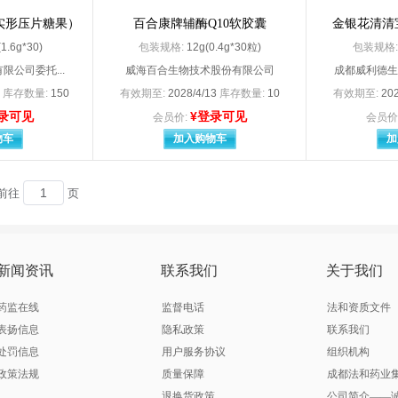
麦迪海药业有限责任公司
北京诺华制药有限公司
实形压片糖果）
百合康牌辅酶Q10软胶囊
金银花清清
北京诺华制药有限公司（授托方：山德士（中国）制药有限公司）
北京诺华制药有限公司
1.6g*30)
包装规格:
12g(0.4g*30粒)
包装规格
市富乐科技开发有限公司
北京市燕京药业有限公司
曙光药业有限责任公司
北京双吉制药有限公司
限公司委托...
威海百合生物技术股份有限公司
成都威利德生
四环科宝制药有限公司
北京四环卫生药
3
库存数量:
150
有效期至:
2028/4/13
库存数量:
10
有效期至:
202
同鹤药业有限公司
北京同仁堂（安国
录可见
¥登录可见
会员价:
会员价
同仁堂科技发展股份有限公司
北京同仁堂科技
物车
加入购物车
加
同仁堂制药有限公司
北京万辉双鹤药业有限责任公司
祥瑞生物制品有限公司
北京协和药厂
怡成生物电子技术股份有限公司
北京以岭药业有限公司
前往
页
优胜然生物技术有限公司
北京优胜然生物技术有限公
振东康远制药有限公司
北京振东康远制药有限公司
中惠药业有限公司
北京中硕博奥
时
比利时s.a. ALCON-COUVREUR n.v.
新闻资讯
联系我们
关于我们
药业（湖北）有限公司
亳州市金正邦生物科技有限公司
参天制药株式会社（分包装：参天制药（中国）有限公司
參天制药（中国）有限公司
药监在线
监督电话
法和资质文件
大政药业科技有限公司
长春迪瑞制药有限公司
海悦药业有限公司
表扬信息
隐私政策
联系我们
长春海悦药业有限公
人民药业集团有限公司
长春生物制品研究所有限责任公司
处罚信息
用户服务协议
组织机构
银诺克药业有限公司
长春英平药业有限公司
政策法规
质量保障
成都法和药业
克劳丽日用品有限公司
常熟克劳丽日用
退换货政策
公司简介——