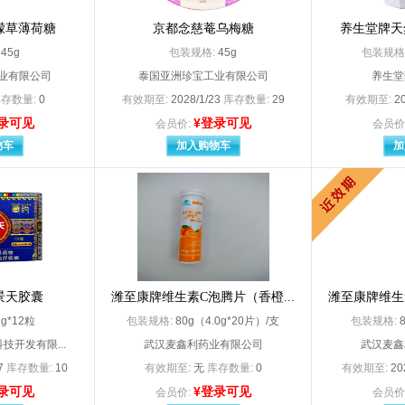
 shaarp dohme austral
Merck Sharp Dohme B.V
Merck KGaA（默克制药（江苏）有限公司分装）
Merck Sharp & Dohme Limited（杭
檬草薄荷糖
京都念慈菴乌梅糖
养生堂牌天
 Sharp Dohme Ltd
Merck Sharp Dohme Ltd.生产（杭州默沙东制药有限公司分包装）
:
45g
包装规格:
45g
包装规格
N LABORATORIES SAS
N.V.Organon
业有限公司
泰国亚洲珍宝工业有限公司
养生堂
tis Consumer Health SA
Novartis Singapore Pharmaceutical Ma
存数量:
0
有效期至:
2028/1/23
库存数量:
29
有效期至:
2
Novartis Singapore Pharmaceutical Manufacturing Private.Ltd（北京诺华制药有限公司分装）
Novartis Singapore Pharmaceutical Ma
Novo Nordisk A/S（分包装：诺和诺德（中国）制药有限公司
Noyartis Consumer Haslth Schwe
录可见
¥登录可见
会员价:
会员价
non （Ireland） Ltd.（爱尔兰）
Pfizer Italia Srl
物车
加入购物车
加
PRODUITS DENTAIRES PIERRE ROLL
PTI Royston LLC美国（总经销葛兰素史克日
lcon Couvreur N.V.
S.A.ALcon-Couvreur N.V
i Winthrop Industrie（赛诺菲（
Sanofi Winthrop Industrie（赛诺菲（
ing-PIough Labo N.V
Senju Pharmaceutical
NT Co.Ltd
SPIDENT Co.Ltd.
STADA Consumer Deutschland GmbH
Stafford Miller（Ir
SURETEX LIMITED（代理人：武汉杰士邦卫生用品有限公司
TG MEDICAL SDN.BHD（代理人：苏州顶佳汇医
TG MEDICAL SDN. BHD（代理人：苏州顶佳汇医
TG MEDICAL SDN. BHD（代理人：苏州顶佳汇医
景天胶囊
潍至康牌维生素C泡腾片（香橙...
潍至康牌维生素
TGMEDICALSDN.BHD（苏州顶佳汇医疗器械有限公司
UCB Pharma S.
3g*12粒
包装规格:
80g（4.0g*20片）/支
包装规格:
利康制药有限公司
阿斯利康制药有限公司委
技开发有限...
武汉麦鑫利药业有限公司
武汉麦鑫
安科余良卿药业有限公司
安徽贝克生物制药有限公司
方达药械股份有限公司
安徽丰原药业股份有限公司
27
库存数量:
10
有效期至:
无
库存数量:
0
有效期至:
20
国森药业
安徽宏业药业有限公司
录可见
¥登录可见
会员价:
会员价