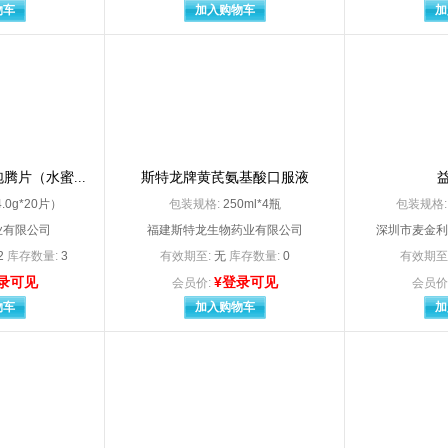
金太阳生化药业有限公司
安徽九方制药有限公司
物车
加入购物车
加
省双科药业有限公司
安徽省先锋制药有限公司
天洋药业有限公司
安徽威尔曼制药有限公司
新世纪药业有限公司
安徽鑫露达医疗用品有限公司
正大制药有限公司
安琪酵母股份有限公司药业分公司
泰来制药（中国）有限公司
安泰隆（南京）医疗用品有限公司
（荆门）医疗用品有限公司
奥美医疗用品股份有限公司
制药厂
澳诺（中国）制药有限公司
山汤阴东泰药业有限责任公司
百正药业股份有限公司
腾片（水蜜...
斯特龙牌黄芪氨基酸口服液
医药保健公司
拜耳医药保健品有限公司广州分公司
.0g*20片）
包装规格:
250ml*4瓶
包装规格
医药保健有限公司启东分公司
拜耳医药保健有限公司启东
业有限公司
福建斯特龙生物药业有限公司
深圳市麦金利
高盛医疗用品有限公司
宝鸡市德尔医疗器械制造有限责任公
华有医疗器械有限公司
保定天浩制药有限公司
/2
库存数量:
3
有效期至:
无
库存数量:
0
有效期至
医药股份有限公司
北京澳特舒尔保健品开发有限公司
录可见
¥登录可见
会员价:
会员价
北陆药业股份有限公司
北京博德福伟业仪器仪表有限公司
物车
加入购物车
加
北京长城制药有限公司（原北京长城制药厂
北京恩泽嘉事制药有限公司
北京福元医药股份有限公司（原名：北京万生药业有限责任公司
北京福元医药股份有限公司
韩美药品有限公司
北京汉典制药有限公司
华素制药股份有限公司
北京嘉林药业股份有限公司
金新兴医疗器械厂
北京京丰制药（山东）有限公司
北京九州益华化妆品有限公司委托江苏美爱斯化妆品股份有限公司生产
北京凯因科技股份有限公司
康远制药有限公司
北京康祝医疗器械有限公司