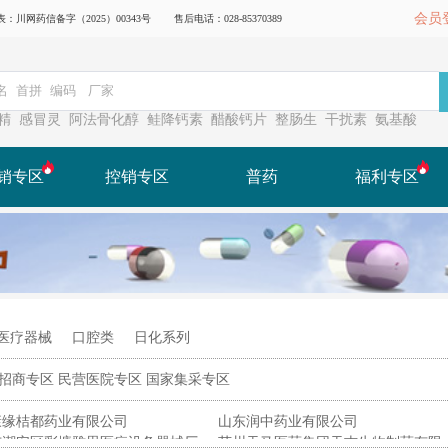
会员
川网药信备字（2025）00343号
售后电话：028-85370389
精
感冒灵
阿法骨化醇
鲑降钙素
醋酸钙片
整肠生
干扰素
氨基酸
销专区
控销专区
普药
福利专区
医疗器械
口腔类
日化系列
招商专区
民营医院专区
国家集采专区
康缘桔都药业有限公司
山东润中药业有限公司
市潮安区彩塘雅思医疗设备器械厂
苏州天马医药集