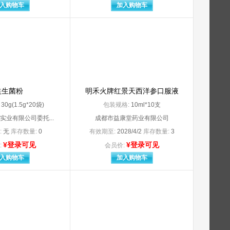
安徽九合堂国药有限公司
入购物车
加入购物车
安徽圣鹰药业有限公司
安徽为民制药有限公司
安徽张恒春药业股份有限公司
安庆回音必制药股份有限公司
安岳市鲁安药业有限责任公司
澳大利亚.AstraZenecPty.Ltd
白云山和记黄埔莱达制药（汕头）有限公司
拜耳医药（上海）有限公司委托拜耳医药保健有限公司启东分公司
益生菌粉
明禾火牌红景天西洋参口服液
拜耳医药保健有限公司
:
30g(1.5g*20袋)
包装规格:
10ml*10支
分公司（原Bayer S.A（阿根廷
拜耳医药保健有限公司委托山东新华制药股份有限公司
实业有限公司委托...
成都市益康堂药业有限公司
司
宝鸡市双峰气体有限公司
保定银虹裕赫医疗器械制造有限公司
:
无
库存数量:
0
有效期至:
2028/4/2
库存数量:
3
北京百奥药业有限责任公司
¥登录可见
¥登录可见
:
会员价:
北京长城制药厂
入购物车
加入购物车
北京费林尤斯卡比医药有限公司
委托北京康而福药业有限责任公司生产
北京海德润医药集团有限公司（原：北京海德润制药有限公司
北京红林制药有限公司
北京金城泰尔制药有限公司
北京京丰制药集团有限公司
北京康蒂尼药业股份有限公司
北京朗依制药有限公司