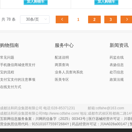
加入购物车
加入购物车
常州康普药业有限公司
常州千红生化制药
常州市柯迪医用材料有限公司
常州市盛辉药业有
常州晓春医疗器材有限公司
常州晓春医疗器械
共 78 条
1
2
3
潮州市潮安区彩塘雅思医疗设备器械
潮州市潮安区彩塘
辰欣佛都药业（汶上）有限公司
成都倍特得诺药业有限公司
成都倍特药业股份
成都诚德生物科技有限公司
成都川力制药有限
购物指南
服务中心
新闻资讯
成都迪康药业股份有限公司（原成都迪康药业有限公司）
成都地奥九泓制药厂
成都地奥制药集团
常见问题
配送说明
药监在线
成都第一制药有限公司
成都亨达药业有限公司
成都恒瑞制药有限
手机微信商城使用支付
两票查询
表扬信息
成都华宇制药有限公司
成都汇道堂中药饮
宝的流程
业务人员查询系统
处罚信息
成都锦宏辉科技有限公司
成都锦华药业有限
支付宝支付的注意事项
医美专区
政策法规
成都九芝堂金鼎药业有限公司
在线支付方式
成都康弘制药有限公司委托四川济生堂药业有限公司生产
成都蓝孚科技有限
成都利尔药业有限公司
成都民意制药有限
成都明森医疗器械型食药监械生产
成都明森医疗器械
成都青山利康药业有限公司
成都法和药业集团有限公司
电话:
028-85371231
邮箱:
cdfahe@163.com
成都法和药业集团有限公司
成都森科制药有限公司
http://www.cdfahe.com/
地址:
成都市武侯区鞋都南二路14
成都神鹤药业有限
互联网信息服务备案：川网药信备字（2025）00343号 | 医疗器械经营许可证：川蓉药
成都市海通药业有限公司
成都市恒拓医药包
营业执照信用代码：91510107755972684Y | 药品经营许可证：川AA028a00147 |
成都市塑料包装厂
成都市卫生材料厂