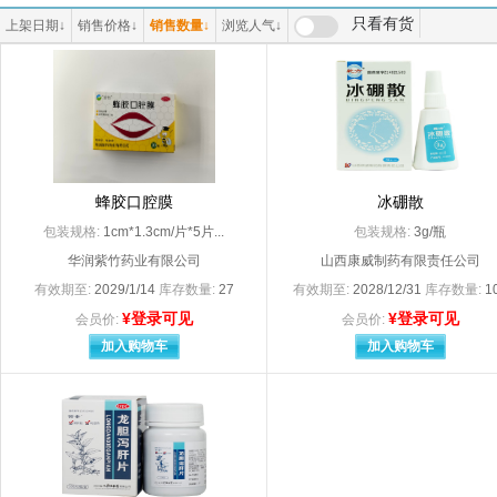
（原河南省宛西制药股份有限公司
|上海灯泡三厂
只看有货
上架日期
↓
销售价格
↓
销售数量
↓
浏览人气
↓
3M日本有限公司（代理人:明尼苏达矿业制造（上海）国际贸易有限公司）
3M中国有限公司
A Z Pharmaceutical.Inc分包装：安士制药（中山）有限公司
A*Z Pharmaceuti
A.Menarini.Manufacturing Logistics and Seryices S.r.l
aaaa100
Abbott Healthcare SAS
AbbottHeaLthca
Armstrong Medical Ltd
AstraZeneca AB
Bayer AG
Bayer S.A（拜耳医药保健有限公司启东分公司分包装）
Becton， Dickins
BerLin-Chemie AG
蜂胶口腔膜
冰硼散
Boehringer Ingelhlim Pharma GmbH＆Co. KG
包装规格:
1cm*1.3cm/片*5片...
包装规格:
3g/瓶
Dr.Falk Pharma GmbH
Dr.Willmar Schw
华润紫竹药业有限公司
山西康威制药有限责任公司
Ethicon LLC
有效期至:
2029/1/14
库存数量:
27
有效期至:
2028/12/31
库存数量:
1
Fresenius Kabi Austria Gmbh
¥登录可见
¥登录可见
Gedeon Richter Plc
Glaxo Operations
会员价:
会员价:
Glaxo Wellcome S.A.
Glaxo Wellcome 
加入购物车
加入购物车
GlaxoSmithKline Australia Pty Ltd.
GlaxoSmithklins A
H.Lundbeck A/S（丹麦灵北制药有限公司）
Hanmi Pharm.Co.
HAWO GmbH（德国合福公司
Janssen Pharmaceutica N.V.（分包装：上海强生制药有限公司
Johnson Johnson 
JohnsonJohnsonInternationalc/o
Kowa Company.Ltd
LEO Laboratories Ltd./