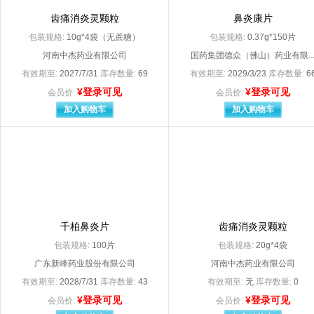
北京利龄恒泰药业有限公司
北京麦迪海药业有
齿痛消炎灵颗粒
鼻炎康片
北京诺华制药有限公司 Novartis Pharmaceu
包装规格:
10g*4袋（无蔗糖）
包装规格:
0.37g*150片
北京三元基因药业股份有限公司（原名：北京三元基因工程有限公司
北京市富乐科技开
北京市永康药业有限公司
北京曙光药业有限
河南中杰药业有限公司
国药集团德众（佛山）药业有限..
北京斯利安药业有限公司
北京四环科宝制药
有效期至:
2027/7/31
库存数量:
69
有效期至:
2029/3/23
库存数量:
6
北京天衡药物研究院南阳天衡制药厂
北京同鹤药业有限
¥登录可见
¥登录可见
会员价:
会员价:
北京同仁堂股份有限公司同仁堂制药厂
北京同仁堂科技发
加入购物车
加入购物车
北京同仁堂天然药物（唐山）有限公司
北京同仁堂制药有
北京万泰生物药业股份有限公司
北京祥瑞生物制品
北京亚东生物制药有限公司
北京怡成生物电子
北京益民药业有限公司
北京优胜然生物技
北京远大九和药业有限公司
北京振东康远制药
北京振东药业有限公司
北京中惠药业有限
贝克诺顿（浙江）制药有限公司（原：浙江华立南湖制药有限公司
比利时
必康制药新沂集团控股有限公司（原名：必康制药江苏有限公司）
兵兵药业（湖北）
千柏鼻炎片
齿痛消炎灵颗粒
参天制药（中国）有限公司
包装规格:
长春长庆药业集团有限公司
100片
包装规格:
长春大政药业科技
20g*4袋
长春海悦药业股份有限公司
长春海悦药业有限
广东新峰药业股份有限公司
河南中杰药业有限公司
长春普华制药股份有限公司
长春人民药业集团
有效期至:
2028/7/31
库存数量:
43
有效期至:
无
库存数量:
0
长春新安药业有限公司
长春银诺克药业有
¥登录可见
¥登录可见
会员价:
会员价:
长垣县豫北精美服装厂
常熟克劳丽日用品