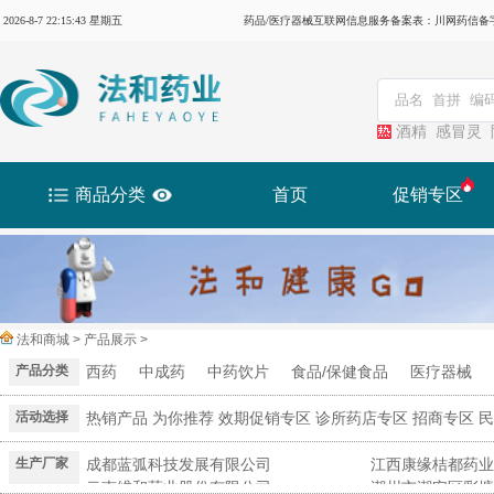
2026-8-7 22:15:44 星期五
药品/医疗器械互联网信息服务备案表：川网药信备字（2
酒精
感冒灵
商品分类
首页
促销专区
法和商城 > 产品展示 >
产品分类
西药
中成药
中药饮片
食品/保健食品
医疗器械
活动选择
热销产品
为你推荐
效期促销专区
诊所药店专区
招商专区
民
生产厂家
成都蓝弧科技发展有限公司
江西康缘桔都药业
云南维和药业股份有限公司
潮州市潮安区彩塘