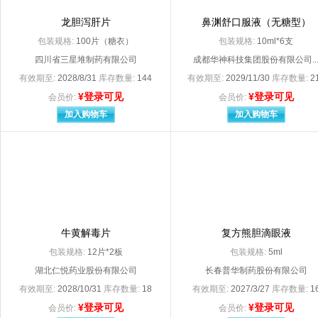
Menarini - Von Heyden GmbH
merck shaarp doh
Merck KGaA（默克制药（江苏）有限公司分包装）
龙胆泻肝片
鼻渊舒口服液（无糖型）
Merck Sharp & Dohme Ltd.生产（杭州默
Merck Sharp Doh
包装规格:
100片（糖衣）
包装规格:
10ml*6支
MSD international GmbH杭州默沙东制药有限公司（分包装）
MYLAN LABORA
四川省三星堆制药有限公司
成都华神科技集团股份有限公司..
novartis farma spa （意大利） 凶
Novartis Consume
有效期至:
2028/8/31
库存数量:
144
有效期至:
2029/11/30
库存数量:
2
Novartis Singapore Pharmaceutical Manufacturing Private.Ltd（北京诺华制药有限公司分装）
Novo Nordisk A/S（代理人：诺和诺德（中国）制药有限公司
¥登录可见
¥登录可见
会员价:
会员价:
OKAMOTO INDUSTRIES，INC
Organon （Irel
加入购物车
加入购物车
PIRAMAL ENTERPRISES LIMITED
Reckitt Benckiser Healthcsre（UK）Limited
S.A.Alcon Couvre
Sanofi Winthrop Industrie
Sanofi Winthro
Sanofi-Aventis SA
Schering-PIough
SOOIL Development.CO.Ltd
SPIDENT Co.Ltd
SriTrangGloves（Thailand）Co.Ltd
SURETEX LIMITED（代理人：武汉杰士邦卫生用品有限公司）
TG MEDICAL SDN. BHD（代理人：苏州顶佳汇医
牛黄解毒片
复方熊胆滴眼液
TGMEDICALSDN.BHD（代理人：苏州顶佳汇医疗器械
包装规格:
12片*2板
包装规格:
5ml
URSAPHARM Arzneimittel Gmbh
阿斯利康制药有限
湖北仁悦药业股份有限公司
长春普华制药股份有限公司
安徽安科生物工程（集团）股份有限公司
安徽安科余良卿药
安徽东盛友邦制药有限公司
安徽方达药械股份
有效期至:
2028/10/31
库存数量:
18
有效期至:
2027/3/27
库存数量:
1
安徽富邦药业有限公司
安徽国森药业
¥登录可见
¥登录可见
会员价:
会员价: