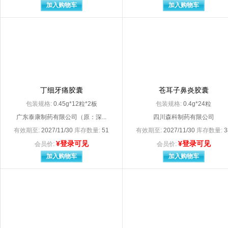
安徽江中高邦制药有限责任公司
安徽金太阳生化药
加入购物车
加入购物车
安徽康博特保健食品有限公司
安徽省双科药业有
安徽天舰文具科技有限公司
安徽天洋药业有限
安徽晓亮防护用品有限公司（原：太和县晓亮防护用品有限公司
安徽新世纪药业有
安吉宏德医疗用品有限公司
安康正大制药有限
安士制药（中山）有限公司
安斯泰来制药（中
奥集团成都药业股份有限公司
奥美（荆门）医疗
澳美制药（海南）有限公司
澳美制药厂
白云山明兴制药有限公司
白云山汤阴东泰药
丁细牙痛胶囊
苍耳子鼻炎胶囊
拜耳医药（上海）有限公司委托上海新亚药业闵行有限公司
拜耳医药保健公司
包装规格:
0.45g*12粒*2板
包装规格:
0.4g*24粒
拜耳医药保健有限公司广州分公司
拜耳医药保健有限
广东泰康制药有限公司（原：深...
四川森科制药有限公司
蚌埠丰原涂山制药有限公司
宝鸡高盛医疗用品
宝鸡泰达康医疗科技有限公司
保定华有医疗器械
有效期至:
2027/11/30
库存数量:
51
有效期至:
2027/11/30
库存数量:
3
保定中药制药股份有限公司
北大医药股份有限
¥登录可见
¥登录可见
会员价:
会员价:
北京北大维信生物科技有限公司
北京北陆药业股份
加入购物车
加入购物车
北京长城制药有限公司
北京福元医药股份有限公司
北京海王中新药业股份有限公司
北京韩美药品有限
北京华润高科天然药物有限公司
北京华素制药股份
北京金典汉方药业股份有限公司
北京金新兴医疗器
北京九和药业有限公司
北京康仁堂药业有限公司
北京康远制药有限