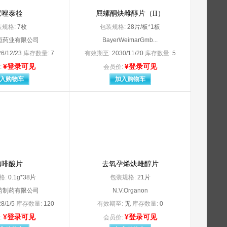
北京诺华制药有限公司 Novartis Pharmaceu
双唑泰栓
屈螺酮炔雌醇片（II）
委托山德士（中国）制药有限公司
北京三元基因药业股份有限公司
装规格:
7枚
包装规格:
28片/板*1板
北京市燕京药业有限公司委托北京市永康药业有限公司生产
北京双鹭药业股份有限公司
恒药业有限公司
BayerWeimarGmb...
械厂有限公司平谷分公司
北京四环制药有限公司
6/12/23
库存数量:
7
有效期至:
2030/11/20
库存数量:
5
）中药饮片有限责任公司
北京同仁堂股份有限公司
¥登录可见
¥登录可见
:
会员价:
发展股份有限公司制药厂
北京同仁堂科技发展股份有限公司制药厂委托北京同鹤药业有限公司
入购物车
加入购物车
北京万生药业有限责任公司
北京星昊医药股份有限公司
北京以岭药业有限公司委托石家庄以岭药业股份有限公司
司（原：北京中硕博奥生物技术有限公司
北京御生堂集团石家庄制药有限公司
委托山西振东制药股份有限公司生产
北京振东朗迪制药有限公司委托山西振东制药股份有限公司生产
北京中新药业股份有限公司（原北京中新制药厂）
比利时s.a.ALCON-COUVREUR n.v.
博福-益普生（天津）制药有限公司
咖啡酸片
去氧孕烯炔雌醇片
长春博迅生物技术有限责任公司
格:
0.1g*38片
长春海外制药集团有限公司
包装规格:
21片
司（长春富春制药有限公司）
长春雷允上药业有限公司
药制药有限公司
N.V.Organon
长春万德制药有限公司
8/1/5
库存数量:
120
有效期至:
无
库存数量:
0
长沙兴德塑料制品有限公司
¥登录可见
¥登录可见
:
会员价:
品有限公司委托常熟克劳
常熟市星海制药有限公司