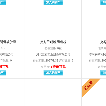
金太阳生化药业有限公司
安徽九方制药有限公司
物车
加入购物车
加
省双科药业有限公司
安徽省先锋制药有限公司
天洋药业有限公司
安徽威尔曼制药有限公司
新世纪药业有限公司
安徽鑫露达医疗用品有限公司
正大制药有限公司
安琪酵母股份有限公司药业分公司
泰来制药（中国）有限公司
安泰隆（南京）医疗用品有限公司
（荆门）医疗用品有限公司
奥美医疗用品股份有限公司
制药厂
澳诺（中国）制药有限公司
山汤阴东泰药业有限责任公司
百正药业股份有限公司
阴道软胶囊
复方甲硝唑阴道栓
克
医药保健公司
拜耳医药保健品有限公司广州分公司
:
6S
包装规格:
6粒
包装规
医药保健有限公司启东分公司
拜耳医药保健有限公司启东
药有限公司
河北三石药业股份有限公司
华润双鹤利民
高盛医疗用品有限公司
宝鸡市德尔医疗器械制造有限责任公
华有医疗器械有限公司
保定天浩制药有限公司
存数量:
0
有效期至:
2027/8/31
库存数量:
6
有效期至:
202
医药股份有限公司
北京澳特舒尔保健品开发有限公司
录可见
¥登录可见
会员价:
会员价
北陆药业股份有限公司
北京博德福伟业仪器仪表有限公司
物车
加入购物车
加
北京长城制药有限公司（原北京长城制药厂
北京恩泽嘉事制药有限公司
北京福元医药股份有限公司（原名：北京万生药业有限责任公司
北京福元医药股份有限公司
韩美药品有限公司
北京汉典制药有限公司
华素制药股份有限公司
北京嘉林药业股份有限公司
金新兴医疗器械厂
北京京丰制药（山东）有限公司
北京九州益华化妆品有限公司委托江苏美爱斯化妆品股份有限公司生产
北京凯因科技股份有限公司
康远制药有限公司
北京康祝医疗器械有限公司