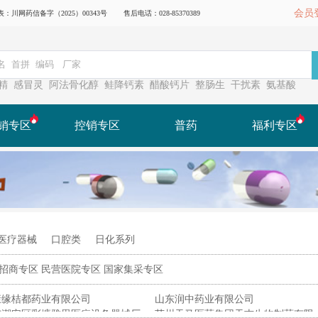
会员
川网药信备字（2025）00343号
售后电话：028-85370389
精
感冒灵
阿法骨化醇
鲑降钙素
醋酸钙片
整肠生
干扰素
氨基酸
销专区
控销专区
普药
福利专区
医疗器械
口腔类
日化系列
招商专区
民营医院专区
国家集采专区
康缘桔都药业有限公司
山东润中药业有限公司
市潮安区彩塘雅思医疗设备器械厂
苏州天马医药集