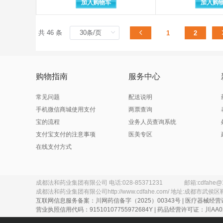
加入购物车
加入购
常州康普药业有限公司
常州
常州市柯迪医用材料有限公司
常州
常州晓春医疗器材有限公司
常州
共 46 条
1
2
潮州市潮安区彩塘雅思医疗设备器械
潮州
辰欣佛都药业（汶上）有限公司
成都倍特得诺药业有限公司
成都
成都诚德生物科技有限公司
成都
购物指南
服务中心
成都迪康药业股份有限公司（原成都迪康药业有限公司）
成都地奥九泓制药厂
成都
常见问题
配送说明
成都第一制药有限公司
成都亨达药业有限公司
成都
手机微信商城使用支付
两票查询
成都华宇制药有限公司
成都
宝的流程
业务人员查询系统
成都锦宏辉科技有限公司
成都
支付宝支付的注意事项
医美专区
成都九芝堂金鼎药业有限公司
在线支付方式
成都康弘制药有限公司委托四川济生堂药业有限公司生产
成都
成都利尔药业有限公司
成都
成都明森医疗器械型食药监械生产
成都
成都青山利康药业有限公司
成都法和药业集团有限公司
电话:
028-85371231
邮箱:
cdfahe@
成都法和药业集团有限公司
成都森科制药有限公司
http://www.cdfahe.com/
地址:
成都市武侯区
成都
互联网信息服务备案：川网药信备字（2025）00343号 | 医疗器械经营
成都市海通药业有限公司
成都
营业执照信用代码：91510107755972684Y | 药品经营许可证：川AA02
成都市塑料包装厂
成都