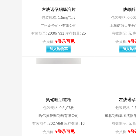
Menarini - Von Heyden GmbH
merck
Merck KGaA（默克制药（江苏）有限公司分包装）
左炔诺孕酮肠溶片
炔雌醇
Merck Sharp & Dohme Ltd.生产（杭州默
Merck
包装规格:
1.5mg*1片
包装规格:
0.0
MSD international GmbH杭州默沙东制药有限公司（分包装）
MYLA
广州朗圣药业有限公司
上海信谊天平药
novartis farma spa （意大利） 凶
Novar
有效期至:
2030/7/31
库存数量:
25
有效期至:
无
库
Novartis Singapore Pharmaceutical Manufacturing Private.Ltd（北京诺华制药有限公司分装）
Novo Nordisk A/S（代理人：诺和诺德（中国）制药有限公司
¥登录可见
¥登
会员价:
会员价:
OKAMOTO INDUSTRIES，INC
Orga
加入购物车
加入购
PIRAMAL ENTERPRISES LIMITED
Reckitt Benckiser Healthcsre（UK）Limited
S.A.A
Sanofi Winthrop Industrie
Sanof
Sanofi-Aventis SA
Scher
SOOIL Development.CO.Ltd
SPIDE
SriTrangGloves（Thailand）Co.Ltd
SURETEX LIMITED（代理人：武汉杰士邦卫生用品有限公司）
TG MEDICAL SDN. BHD（代理人：苏州顶佳汇医
奥硝唑阴道栓
左炔诺孕
TGMEDICALSDN.BHD（代理人：苏州顶佳汇医疗器械
包装规格:
0.5g*7枚
包装规格:
1.
URSAPHARM Arzneimittel Gmbh
阿斯
哈尔滨誉衡制药有限公司
东北制药集团沈阳第
安徽安科生物工程（集团）股份有限公司
安徽
安徽东盛友邦制药有限公司
安徽
有效期至:
2027/6/9
库存数量:
16
有效期至:
无
库
安徽富邦药业有限公司
安徽
¥登录可见
¥登
会员价:
会员价: