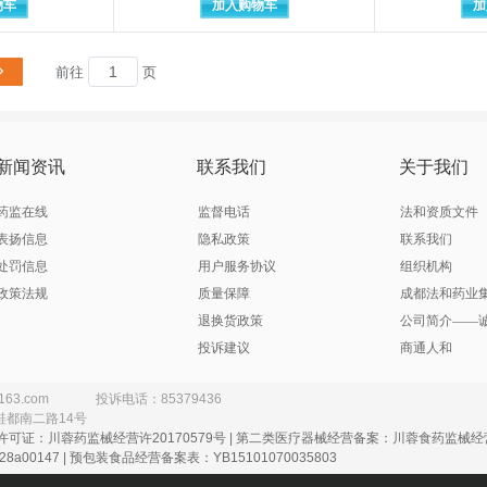
物车
加入购物车
加
千红生化制药股份有限公司
常州市剑云医疗器械厂
市盛辉药业有限公司
常州市武进区焦溪歆力塑胶拉管厂
晓春医疗器械有限公司
常州制药厂有限公司
前往
页
市潮安区彩塘雅思医疗设备器械厂
潮州市潮安区彩塘
辰欣佛都药业（汶上）有限公司（原：辰欣药业股份有限公司）
辰欣药业股份有限公司
倍特药业股份有限公司
成都倍特药业股份有限
川力制药有限公司
成都丹翔电器设备有限公司
新闻资讯
联系我们
关于我们
成都迪康药业有限公司（原四川迪康科技药业股份有限公司成都迪康
成都地奥集团天府药业股份有限公司
地奥制药集团有限公司
成都第一药业有限公司
药监在线
监督电话
法和资质文件
成都第一制药有限公司（原成都第一药业有限公司）
成都东洋百信制药有限公司
恒瑞制药有限公司
成都华奥医药保健品有限公司委
表扬信息
隐私政策
联系我们
汇道堂中药饮片有限责任公司
成都吉安康药业有限公司
处罚信息
用户服务协议
组织机构
锦华药业有限公司
成都锦华药业有限责任公司
政策法规
质量保障
成都法和药业
成都菊乐制药有限公司（受托方：四川彩虹制药有限公司）
成都康弘药业集团股份有限公司
退换货政策
公司简介——
蓝孚科技有限公司
成都力思特制药股份有限公司
投诉建议
商通人和
民意制药有限责任公司
成都岷江源药业股份有限公司
明森医疗器械有限责任公司
成都普什制药有限公司
成都庆柏生物科技有限公司委托绵阳市神农百草医药科技有限公司
成都蓉生药业有限责任公司
163.com
投诉电话：85379436
鞋都南二路14号
神鹤药业有限责任公司
成都神鹤药业有限责任公
许可证：川蓉药监械经营许20170579号 | 第二类医疗器械经营备案：川蓉食药监械经营备
市恒拓医药包装有限公司
成都市锦天康食品厂
8a00147 | 预包装食品经营备案表：YB15101070035803
市卫生材料厂
成都市新津事丰医疗器械有限公司