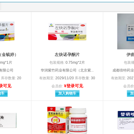
灯泡三厂
3MHealthCare（代理人：明尼苏达矿业制造
国有限公司
3M中国有限公司（实际生产企业：上海西西艾尔启东日用化学品有限公司
harmaceutical，Inc.
A*Z Pharmaceutical，Inc.（分包装：安士制药（中国
00
Abbott Biologicals B.V.
tHeaLthcareProductsB、V
ALCON CUSI .s.a
Zeneca AB
AstraZeneca AB（阿斯利康制药有限公司分包装）
Bayer AG （拜耳医药保健有限公司分装）
Bayer S.A（拜耳医药保健有限公司启东分公司分
n， Dickinso and Company
Becton，Dickinson and Company碧迪公司
（金毓婷）
Boehringer Ingelheim Ellas A.E.（上海勃林格殷格翰药业有限公司分包装
左炔诺孕酮片
Boehringer Ingelheim Pharma Gm
伊
Boehringer Ingelheim Pharma GmbH ＆CO.KG
Chiesi Farmaceutici S.P.A
5mg*1片
包装规格:
0.75mg*2片
包装规
llmar Schwabe Gmbh
Dr.Willmar Schwabe Gmbh
有限公司
华润紫竹药业有限公司（北京紫...
成都倍特药业
Ethicon. LLC爱惜康有限责任公司（代理人：强生（上海）医疗器材有限公司）
Famar SA
9
库存数量:
20
有效期至:
2029/11/20
库存数量:
30
有效期至:
202
Fresenius Kabi Austria GmbH宿州亿帆药业有限公司分包装
Frosst Iberica SA（杭州
录可见
¥登录可见
 Operations UK Limited
Glaxo Wellcome ,S.A
会员价:
会员价
 Wellcome SA
Glaxo Wellcome.S.A
物车
加入购物车
加
mithklins Australia Pty Ltd
GSK Consumer Healthcar
 Pharm.Co.Ltd
HAWO GmbH（德国合福公司
HISAMITSU PHARMACEUTICAL CO.，INC.，Tosu plant
HISAMITSU PHARMACEUTICAL 
on Johnson Internationalc
Johnson Johnson Internationalc
Company.Ltd.Fuji Factor
Kremers Urban Pharmaceuticals Ln
LES LABORATOIRES SERVIER INDUSTRIE
Lilly del Caribe .Inc.