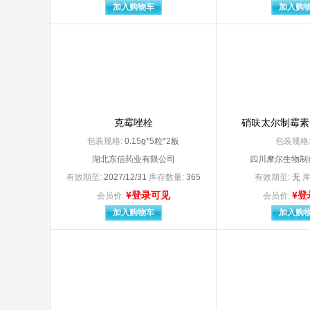
安徽江中高邦制药有限责任公司
安徽
加入购物车
加入购
安徽康博特保健食品有限公司
安徽
安徽天舰文具科技有限公司
安徽
安徽晓亮防护用品有限公司（原：太和县晓亮防护用品有限公司
安徽
安吉宏德医疗用品有限公司
安康
安士制药（中山）有限公司
安斯
奥集团成都药业股份有限公司
奥美
澳美制药（海南）有限公司
澳美
白云山明兴制药有限公司
白云
克霉唑栓
硝呋太尔制霉素
拜耳医药（上海）有限公司委托上海新亚药业闵行有限公司
拜耳
包装规格:
0.15g*5粒*2板
包装规格
拜耳医药保健有限公司广州分公司
拜耳
湖北东信药业有限公司
四川摩尔生物制
蚌埠丰原涂山制药有限公司
宝鸡
宝鸡泰达康医疗科技有限公司
保定
有效期至:
2027/12/31
库存数量:
365
有效期至:
无
库
保定中药制药股份有限公司
北大
¥登录可见
¥登
会员价:
会员价:
北京北大维信生物科技有限公司
北京
加入购物车
加入购
北京长城制药有限公司
北京福元医药股份有限公司
北京海王中新药业股份有限公司
北京
北京华润高科天然药物有限公司
北京
北京金典汉方药业股份有限公司
北京
北京九和药业有限公司
北京康仁堂药业有限公司
北京