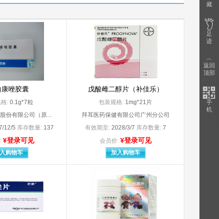
藏
（上海）国
3M加拿大公司
3M中国有限公司委托生产企业：上海西西艾尔启东日用化学品有限公司）
）有限公司）
A.Menarini Industrie Farmaceut
足
Abbott Biologtcals B.V.
迹
Alcon Laboratories,Inc.
B.Braun Melsungen AG
︿
返回
包装）
Bayer Weimar GmbH und Co.KG
顶部
Becton，DickinsonandCompany 碧迪公司
曲康唑胶囊
戊酸雌二醇片（补佳乐）
Boehringer Ingelheim Pharma Gmbll CO.KG
Dr. Falk Pharma GmbH
格:
0.1g*7粒
包装规格:
1mg*21片
手
Dr.WillmarSchwabeGmbh
机
股份有限公司（原...
拜耳医药保健有限公司广州分公司
Fresenius Kabi Austria Gm
7/12/5
库存数量:
137
有效期至:
2028/3/7
库存数量:
7
默沙东制药有限公司分装）
GE HEALTHCARE AS
¥登录可见
¥登录可见
Glaxo Wellcome Production
:
会员价:
Glaxo.Wellcome Production/法国
入购物车
加入购物车
e Schwelz S.A
H.Lundbeck A /S
HAWO GmbH（德国合福公司
CO.，INC.，Tosu plant
IPR PHARMACEUTICALS INCORPORAT
JohnsonJohnsonInternationalc/
c.
Laboratoires.GALDERMA
Losan Pharma GmbH