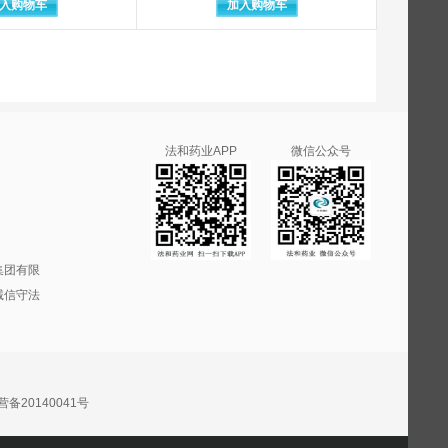
入购物车
加入购物车
常州市康迪医用吻合器有限公司
常州四药制药有限公司
朝州市朝安区彩塘雅思医疗设备器械
雅思医疗设备器械有限公司
潮州市潮安区康栢佳医疗器械厂
成都奥邦药业有限公司
公司（原：成都倍特药业有限公司
成都倍特药业有限公司
成都迪康药业股份有限公司
法和药业APP
微信公众号
成都地奥集团天府药业股份有限公司广东人人康药业有限公司
成都第一制药
成都国嘉联合制药有限公司
托重庆市海洁消毒卫生用品有限责任公司生产
成都华神集团股份有限公司制药厂
成都金山化学试剂有限公司
成都锦天康食品厂
集团有限
成都康弘制药有限公司
诚信守法
成都利尔康科技有限公司
成都明日制药有限公司
成都青山利康药业股份有限公司（原：成都青山利康药业有限公司
成都蓉卫医疗器械有限公司
司（成都新希臣药业有限责任公司）
成都市艾舍家纺有限公司
20140041号
成都市全新医疗卫生用品厂
成都蜀都实业有限责任公司