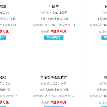
麦迪海药业有限责任公司
北京诺华制药有限公司
胶囊
叶酸片
北京诺华制药有限公司（授托方：山德士（中国）制药有限公司）
北京诺华制药有限公司
1g*14粒
包装规格:
5mg*100片
包
市富乐科技开发有限公司
北京市燕京药业有限公司
曙光药业有限责任公司
北京双吉制药有限公司
限公司（原...
甘肃兰药药业有限公司
江苏远
四环科宝制药有限公司
北京四环卫生药
12
库存数量:
11
有效期至:
2027/4/30
库存数量:
14
有效期至:
202
同鹤药业有限公司
北京同仁堂（安国
录可见
¥登录可见
会员价:
会员价
同仁堂科技发展股份有限公司
北京同仁堂科技
物车
加入购物车
加
同仁堂制药有限公司
北京万辉双鹤药业有限责任公司
祥瑞生物制品有限公司
北京协和药厂
怡成生物电子技术股份有限公司
北京以岭药业有限公司
优胜然生物技术有限公司
北京优胜然生物技术有限公
振东康远制药有限公司
北京振东康远制药有限公司
中惠药业有限公司
北京中硕博奥
时
比利时s.a. ALCON-COUVREUR n.v.
药业（湖北）有限公司
亳州市金正邦生物科技有限公司
道栓
甲硝唑阴道泡腾片
参天制药株式会社（分包装：参天制药（中国）有限公司
參天制药（中国）有限公司
大政药业科技有限公司
万IU*6枚
包装规格:
长春迪瑞制药有限公司
0.2g*14片
包装规
海悦药业有限公司
长春海悦药业有限公
有限公司
湖北东信药业有限公司
德州德
人民药业集团有限公司
长春生物制品研究所有限责任公司
10
库存数量:
7
有效期至:
2027/9/30
库存数量:
20
有效期至:
202
银诺克药业有限公司
长春英平药业有限公司
录可见
¥登录可见
会员价:
会员价
克劳丽日用品有限公司
常熟克劳丽日用