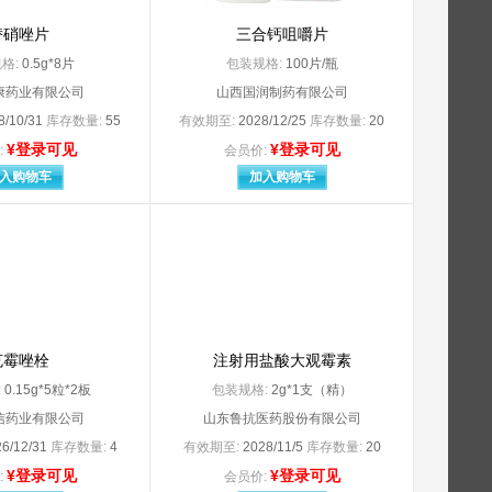
Merck KGaA
州
Merck Sharp & Dohme Limited（杭州默沙东制药有限公司分装）
替硝唑片
三合钙咀嚼片
Mobilat Produktions GmbH
格:
0.5g*8片
包装规格:
100片/瓶
NORDMARK ARZNEIMITTEL GmbH Co.KG.
康药业有限公司
山西国润制药有限公司
nufacturing Private.Ltd（北京诺华制药有限公司分装）
Novartis Singapore Pharmaceutical Manufacturing Private.Ltd（北京诺华制药有限公司分装）
8/10/31
库存数量:
55
有效期至:
2028/12/25
库存数量:
20
nufacturing Private.Ltd（北京诺华制药有限公司分装）
Novo Nordisk A/S
OKAMOTO INDUSTRIES INC（深圳市万生堂实
¥登录可见
¥登录可见
:
会员价:
Pfizer Manufacturing Belgium HV
入购物车
加入购物车
用保健品（中国）有限公司
RECIPHARM FONTAINE
s.a.ALCON-COUVREUR n.v.
Sanofi Winthrop Industrie（赛诺菲（
SEPTODONT
SPIDENT Co.Ltd
eland）Ltd（爱尔兰）
Sunstar INC.
TG MEDICAL SDN. BHD
TG MEDICAL SDN.BHD（苏州顶佳汇医疗器械有限
克霉唑栓
注射用盐酸大观霉素
A 分包装：优时比（珠海）制药有限公司
URSAPHARM Arzneimittel Gmbh
:
0.15g*5粒*2板
包装规格:
2g*1支（精）
托阿斯利康药业（中国）有限公司
艾康生物技术（杭州）有限公司
信药业有限公司
山东鲁抗医药股份有限公司
安徽长江药业有限公司（原：芜湖康奇制药有限公司
安徽福来生物医药有限公司
6/12/31
库存数量:
4
有效期至:
2028/11/5
库存数量:
20
安徽环球药业股份有限公司
¥登录可见
¥登录可见
:
会员价: