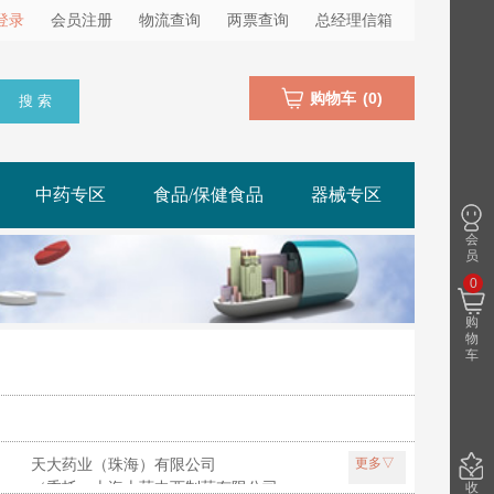
登录
会员注册
物流查询
两票查询
总经理信箱
购物车
(
0
)
搜 索
中药专区
食品/保健食品
器械专区
会
员
0
购
物
车
天大药业（珠海）有限公司
更多▽
团天吉生物制药有限公司
（委托：上海上药中西制药有限公司生产）
收