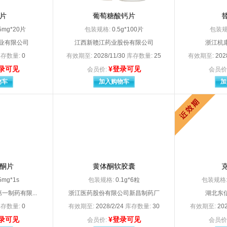
 shaarp dohme austral
Merck Sharp Dohme B.V
Merck KGaA（默克制药（江苏）有限公司分装）
Merck Sharp & Dohme Limited（杭
片
葡萄糖酸钙片
 Sharp Dohme Ltd
Merck Sharp Dohme Ltd.生产（杭州默沙东制药有限公司分包装）
05mg*20片
包装规格:
0.5g*100片
包装规
N LABORATORIES SAS
N.V.Organon
业有限公司
江西新赣江药业股份有限公司
浙江杭
tis Consumer Health SA
Novartis Singapore Pharmaceutical Ma
存数量:
0
有效期至:
2028/11/30
库存数量:
25
有效期至:
202
Novartis Singapore Pharmaceutical Manufacturing Private.Ltd（北京诺华制药有限公司分装）
Novartis Singapore Pharmaceutical Ma
Novo Nordisk A/S（分包装：诺和诺德（中国）制药有限公司
Noyartis Consumer Haslth Schwe
录可见
¥登录可见
会员价:
会员价
non （Ireland） Ltd.（爱尔兰）
Pfizer Italia Srl
物车
加入购物车
加
PRODUITS DENTAIRES PIERRE ROLL
PTI Royston LLC美国（总经销葛兰素史克日
lcon Couvreur N.V.
S.A.ALcon-Couvreur N.V
i Winthrop Industrie（赛诺菲（
Sanofi Winthrop Industrie（赛诺菲（
ing-PIough Labo N.V
Senju Pharmaceutical
NT Co.Ltd
SPIDENT Co.Ltd.
STADA Consumer Deutschland GmbH
Stafford Miller（Ir
SURETEX LIMITED（代理人：武汉杰士邦卫生用品有限公司
TG MEDICAL SDN.BHD（代理人：苏州顶佳汇医
TG MEDICAL SDN. BHD（代理人：苏州顶佳汇医
TG MEDICAL SDN. BHD（代理人：苏州顶佳汇医
酮片
黄体酮软胶囊
TGMEDICALSDN.BHD（苏州顶佳汇医疗器械有限公司
UCB Pharma S.
5mg*1s
包装规格:
0.1g*6粒
包装规格
利康制药有限公司
阿斯利康制药有限公司委
一制药有限...
浙江医药股份有限公司新昌制药厂
湖北东
安科余良卿药业有限公司
安徽贝克生物制药有限公司
方达药械股份有限公司
安徽丰原药业股份有限公司
存数量:
0
有效期至:
2028/2/24
库存数量:
30
有效期至:
202
国森药业
安徽宏业药业有限公司
录可见
¥登录可见
会员价:
会员价