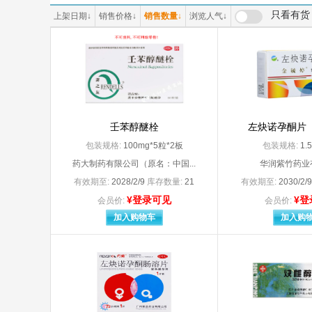
（原河南省宛西制药股份有限公司
|上海
只看有货
上架日期
↓
销售价格
↓
销售数量
↓
浏览人气
↓
3M日本有限公司（代理人:明尼苏达矿业制造（上海）国际贸易有限公司）
3M中
A Z Pharmaceutical.Inc分包装：安士制药（中山）有限公司
A*Z P
A.Menarini.Manufacturing Logistics and Seryices S.r.l
aaaa1
Abbott Healthcare SAS
Abbot
Armstrong Medical Ltd
Astra
Bayer AG
Bayer S.A（拜耳医药保健有限公司启东分公司分包装）
Becto
BerLin-Chemie AG
壬苯醇醚栓
左炔诺孕酮片
Boehringer Ingelhlim Pharma GmbH＆Co. KG
包装规格:
100mg*5粒*2板
包装规格:
1.
Dr.Falk Pharma GmbH
Dr.Wi
药大制药有限公司（原名：中国...
华润紫竹药业
Ethicon LLC
有效期至:
2028/2/9
库存数量:
21
有效期至:
2030/2/
Fresenius Kabi Austria Gmbh
¥登录可见
¥登
Gedeon Richter Plc
Glaxo
会员价:
会员价:
Glaxo Wellcome S.A.
Glaxo
加入购物车
加入购
GlaxoSmithKline Australia Pty Ltd.
GlaxoS
H.Lundbeck A/S（丹麦灵北制药有限公司）
Hanmi
HAWO GmbH（德国合福公司
Janssen Pharmaceutica N.V.（分包装：上海强生制药有限公司
Johns
JohnsonJohnsonInternationalc/o
Kowa 
LEO Laboratories Ltd./