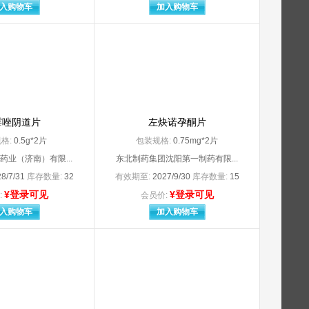
安徽九合堂国药有限公司
入购物车
加入购物车
安徽圣鹰药业有限公司
安徽为民制药有限公司
安徽张恒春药业股份有限公司
安庆回音必制药股份有限公司
安岳市鲁安药业有限责任公司
澳大利亚.AstraZenecPty.Ltd
白云山和记黄埔莱达制药（汕头）有限公司
拜耳医药（上海）有限公司委托拜耳医药保健有限公司启东分公司
霉唑阴道片
左炔诺孕酮片
拜耳医药保健有限公司
格:
0.5g*2片
包装规格:
0.75mg*2片
分公司（原Bayer S.A（阿根廷
拜耳医药保健有限公司委托山东新华制药股份有限公司
药业（济南）有限...
东北制药集团沈阳第一制药有限...
司
宝鸡市双峰气体有限公司
保定银虹裕赫医疗器械制造有限公司
8/7/31
库存数量:
32
有效期至:
2027/9/30
库存数量:
15
北京百奥药业有限责任公司
¥登录可见
¥登录可见
:
会员价:
北京长城制药厂
入购物车
加入购物车
北京费林尤斯卡比医药有限公司
委托北京康而福药业有限责任公司生产
北京海德润医药集团有限公司（原：北京海德润制药有限公司
北京红林制药有限公司
北京金城泰尔制药有限公司
北京京丰制药集团有限公司
北京康蒂尼药业股份有限公司
北京朗依制药有限公司