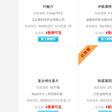
北京利龄恒泰药业有限公司
北京
叶酸片
伊曲康唑
北京诺华制药有限公司 Novartis Pharmaceu
包装规格:
0.4mg*93片
包装规格:
0.
北京三元基因药业股份有限公司（原名：北京三元基因工程有限公司
北京
北京市永康药业有限公司
北京
北京斯利安药业有限公司
成都倍特药业股份有
北京斯利安药业有限公司
北京
有效期至:
2028/12/17
库存数量:
15
有效期至:
2027/6/
北京天衡药物研究院南阳天衡制药厂
北京
¥登录可见
¥登
会员价:
会员价:
北京同仁堂股份有限公司同仁堂制药厂
北京
加入购物车
加入购
北京同仁堂天然药物（唐山）有限公司
北京
北京万泰生物药业股份有限公司
北京
北京亚东生物制药有限公司
北京
北京益民药业有限公司
北京
北京远大九和药业有限公司
北京
北京振东药业有限公司
北京
贝克诺顿（浙江）制药有限公司（原：浙江华立南湖制药有限公司
比利
必康制药新沂集团控股有限公司（原名：必康制药江苏有限公司）
兵兵
复合维生素片
制霉素阴
参天制药（中国）有限公司
包装规格:
长春长庆药业集团有限公司
40片/瓶
包装规格:
长春
20
长春海悦药业股份有限公司
长春
BayerS.A（拜耳医药保...
江苏远恒药业
长春普华制药股份有限公司
长春
有效期至:
2028/1/12
库存数量:
2
有效期至:
2027/1/
长春新安药业有限公司
长春
¥登录可见
¥登
会员价:
会员价:
长垣县豫北精美服装厂
常熟