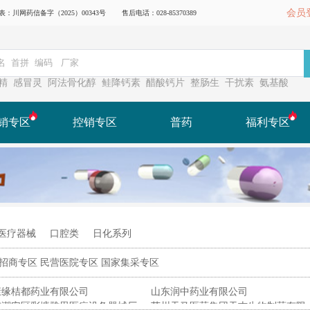
会员
川网药信备字（2025）00343号
售后电话：028-85370389
精
感冒灵
阿法骨化醇
鲑降钙素
醋酸钙片
整肠生
干扰素
氨基酸
销专区
控销专区
普药
福利专区
医疗器械
口腔类
日化系列
招商专区
民营医院专区
国家集采专区
康缘桔都药业有限公司
山东润中药业有限公司
市潮安区彩塘雅思医疗设备器械厂
苏州天马医药集