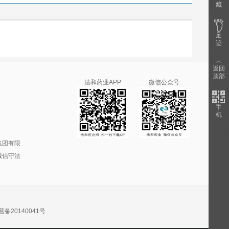
藏
（上海）国
3M加拿大公司
3M中国有限公司委托生产企业：上海西西艾尔启东日用化学品有限公司）
）有限公司）
A.Menarini Industrie Farmaceut
足
Abbott Biologtcals B.V.
迹
Alcon Laboratories,Inc.
B.Braun Melsungen AG
︿
返回
包装）
Bayer Weimar GmbH und Co.KG
顶部
法和药业APP
Becton，DickinsonandCompany 碧迪公司
微信公众号
Boehringer Ingelheim Pharma Gmbll CO.KG
Dr. Falk Pharma GmbH
手
Dr.WillmarSchwabeGmbh
机
Fresenius Kabi Austria Gm
默沙东制药有限公司分装）
GE HEALTHCARE AS
集团有限
Glaxo Wellcome Production
诚信守法
Glaxo.Wellcome Production/法国
e Schwelz S.A
H.Lundbeck A /S
HAWO GmbH（德国合福公司
CO.，INC.，Tosu plant
IPR PHARMACEUTICALS INCORPORAT
JohnsonJohnsonInternationalc/
20140041号
c.
Laboratoires.GALDERMA
Losan Pharma GmbH