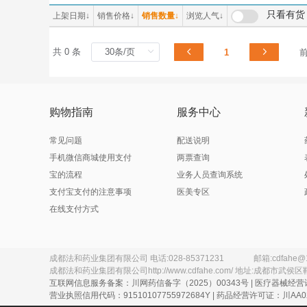
（原河南省宛西制药股份有限公司
|上海
只看有货
上架日期
↓
销售价格
↓
销售数量
↓
浏览人气
↓
3M日本有限公司（代理人:明尼苏达矿业制造（上海）国际贸易有限公司）
3M中
A Z Pharmaceutical.Inc分包装：安士制药（中山）有限公司
A*Z P
共 0 条
1
A.Menarini.Manufacturing Logistics and Seryices S.r.l
aaaa1
Abbott Healthcare SAS
Abbot
Armstrong Medical Ltd
Astra
Bayer AG
Bayer S.A（拜耳医药保健有限公司启东分公司分包装）
Becto
购物指南
服务中心
BerLin-Chemie AG
Boehringer Ingelhlim Pharma GmbH＆Co. KG
常见问题
配送说明
Dr.Falk Pharma GmbH
Dr.Wi
手机微信商城使用支付
两票查询
Ethicon LLC
宝的流程
业务人员查询系统
Fresenius Kabi Austria Gmbh
支付宝支付的注意事项
医美专区
Gedeon Richter Plc
Glaxo
在线支付方式
Glaxo Wellcome S.A.
Glaxo
GlaxoSmithKline Australia Pty Ltd.
GlaxoS
H.Lundbeck A/S（丹麦灵北制药有限公司）
Hanmi
HAWO GmbH（德国合福公司
成都法和药业集团有限公司
电话:
028-85371231
邮箱:
cdfahe@
Janssen Pharmaceutica N.V.（分包装：上海强生制药有限公司
Johns
成都法和药业集团有限公司
http://www.cdfahe.com/
地址:
成都市武侯区
互联网信息服务备案：川网药信备字（2025）00343号 | 医疗器械经营
JohnsonJohnsonInternationalc/o
Kowa 
营业执照信用代码：91510107755972684Y | 药品经营许可证：川AA02
LEO Laboratories Ltd./