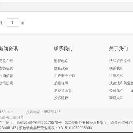
灯泡三厂
3MHealthCare（代理人：明尼苏达矿业制造
国有限公司
3M中国有限公司（实际生产企业：上海西西艾尔启东日用化学品有限公司
harmaceutical，Inc.
A*Z Pharmaceutical，Inc.（分包装：安士制药（中国
前往
页
00
Abbott Biologicals B.V.
tHeaLthcareProductsB、V
ALCON CUSI .s.a
Zeneca AB
AstraZeneca AB（阿斯利康制药有限公司分包装）
Bayer AG （拜耳医药保健有限公司分装）
Bayer S.A（拜耳医药保健有限公司启东分公司分
n， Dickinso and Company
Becton，Dickinson and Company碧迪公司
新闻资讯
联系我们
关于我们
Boehringer Ingelheim Ellas A.E.（上海勃林格殷格翰药业有限公司分包装
Boehringer Ingelheim Pharma Gm
Boehringer Ingelheim Pharma GmbH ＆CO.KG
Chiesi Farmaceutici S.P.A
药监在线
监督电话
法和资质文件
llmar Schwabe Gmbh
Dr.Willmar Schwabe Gmbh
表扬信息
隐私政策
联系我们
Ethicon. LLC爱惜康有限责任公司（代理人：强生（上海）医疗器材有限公司）
Famar SA
处罚信息
用户服务协议
组织机构
Fresenius Kabi Austria GmbH宿州亿帆药业有限公司分包装
Frosst Iberica SA（杭州
政策法规
质量保障
成都法和药业
 Operations UK Limited
Glaxo Wellcome ,S.A
退换货政策
公司简介——
 Wellcome SA
Glaxo Wellcome.S.A
mithklins Australia Pty Ltd
GSK Consumer Healthcar
投诉建议
商通人和
 Pharm.Co.Ltd
HAWO GmbH（德国合福公司
HISAMITSU PHARMACEUTICAL CO.，INC.，Tosu plant
HISAMITSU PHARMACEUTICAL 
163.com
投诉电话：85379436
on Johnson Internationalc
Johnson Johnson Internationalc
鞋都南二路14号
许可证：川蓉药监械经营许20170579号 | 第二类医疗器械经营备案：川蓉食药监械经营备
Company.Ltd.Fuji Factor
Kremers Urban Pharmaceuticals Ln
8a00147 | 预包装食品经营备案表：YB15101070035803
LES LABORATOIRES SERVIER INDUSTRIE
Lilly del Caribe .Inc.