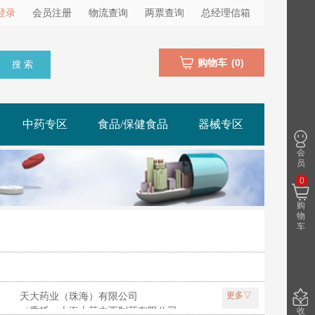
登录
会员注册
物流查询
两票查询
总经理信箱
购物车
(
0
)
搜 索
中药专区
食品/保健食品
器械专区
会
员
0
购
物
车
天大药业（珠海）有限公司
更多▽
团天吉生物制药有限公司
（委托：上海上药中西制药有限公司生产）
收